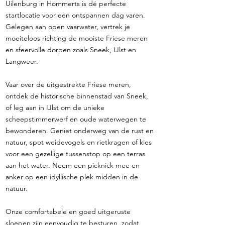
Uilenburg in Hommerts is dé perfecte
startlocatie voor een ontspannen dag varen.
Gelegen aan open vaarwater, vertrek je
moeiteloos richting de mooiste Friese meren
en sfeervolle dorpen zoals Sneek, IJlst en
Langweer.
Vaar over de uitgestrekte Friese meren,
ontdek de historische binnenstad van Sneek,
of leg aan in IJlst om de unieke
scheepstimmerwerf en oude waterwegen te
bewonderen. Geniet onderweg van de rust en
natuur, spot weidevogels en rietkragen of kies
voor een gezellige tussenstop op een terras
aan het water. Neem een picknick mee en
anker op een idyllische plek midden in de
natuur.
Onze comfortabele en goed uitgeruste
sloepen zijn eenvoudig te besturen, zodat