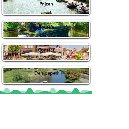
Prijzen
Route's
Contact
De sloepen
Locaties
De uilenburg
Woudsend
De Wetterspetter