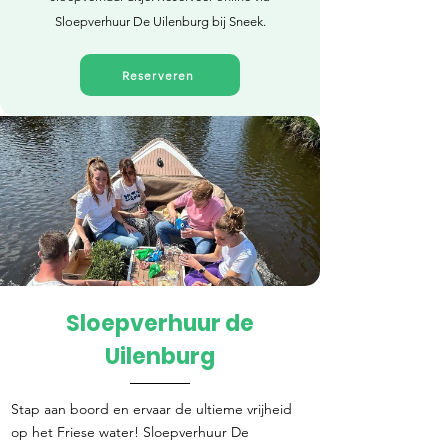
Sloepverhuur De Uilenburg bij Sneek.
Reserveren
Sloepverhuur de
Direct reserveren
Uilenburg
Stap aan boord en ervaar de ultieme vrijheid
op het Friese water! Sloepverhuur De