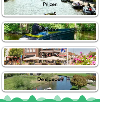
Prijzen
Route's
Contact
De sloepen
Locaties
De uilenburg
Woudsend
De Wetterspetter