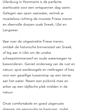
Uilenburg in Hommerts is dé perfecte
startlocatie voor een ontspannen dag varen.
Gelegen aan open vaarwater, vertrek je
moeiteloos richting de mooiste Friese meren
en sfeervolle dorpen zoals Sneek, IJlst en
Langweer.
Vaar over de uitgestrekte Friese meren,
ontdek de historische binnenstad van Sneek,
of leg aan in IJlst om de unieke
scheepstimmerwerf en oude waterwegen te
bewonderen. Geniet onderweg van de rust en
natuur, spot weidevogels en rietkragen of kies
voor een gezellige tussenstop op een terras
aan het water. Neem een picknick mee en
anker op een idyllische plek midden in de
natuur.
Onze comfortabele en goed uitgeruste
sloepen zijn eenvoudig te besturen, zodat