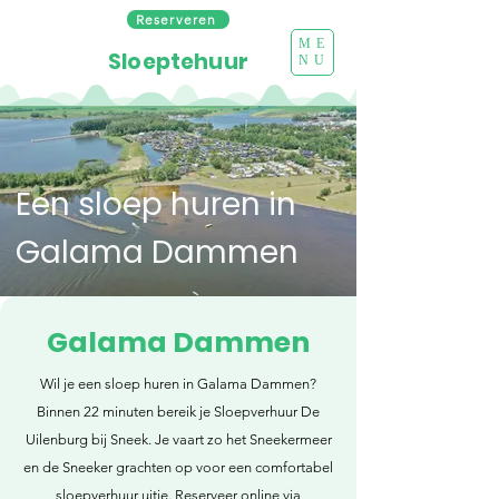
Reserveren
ME
Sloeptehuur
NU
Een sloep huren in
Galama Dammen
Galama Dammen
Wil je een sloep huren in Galama Dammen?
Binnen 22 minuten bereik je Sloepverhuur De
Uilenburg bij Sneek. Je vaart zo het Sneekermeer
en de Sneeker grachten op voor een comfortabel
sloepverhuur uitje. Reserveer online via