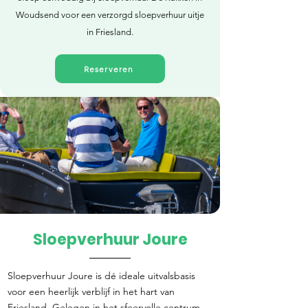
Woudsend voor een verzorgd sloepverhuur uitje
in Friesland.
Reserveren
Sloepverhuur Joure
Direct reserveren
Sloepverhuur Joure is dé ideale uitvalsbasis
voor een heerlijk verblijf in het hart van
Friesland. Gelegen in het sfeervolle centrum