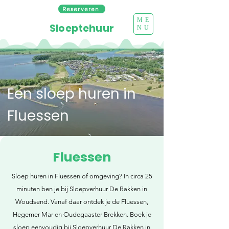
Reserveren
ME
Sloeptehuur
NU
Een sloep huren in
Fluessen
Fluessen
Sloep huren in Fluessen of omgeving? In circa 25
minuten ben je bij Sloepverhuur De Rakken in
Woudsend. Vanaf daar ontdek je de Fluessen,
Hegemer Mar en Oudegaaster Brekken. Boek je
sloep eenvoudig bij Sloepverhuur De Rakken in