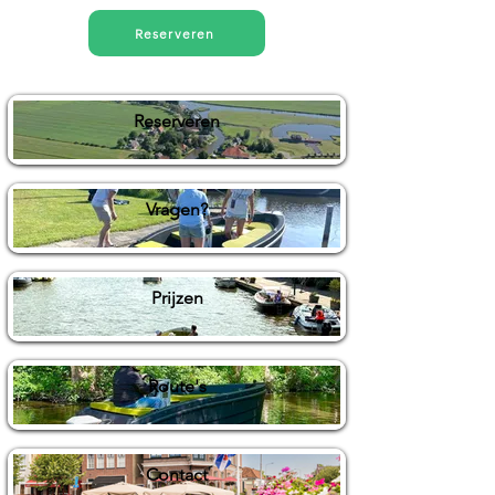
Reserveren
Reserveren
Vragen?
Prijzen
Route's
Contact