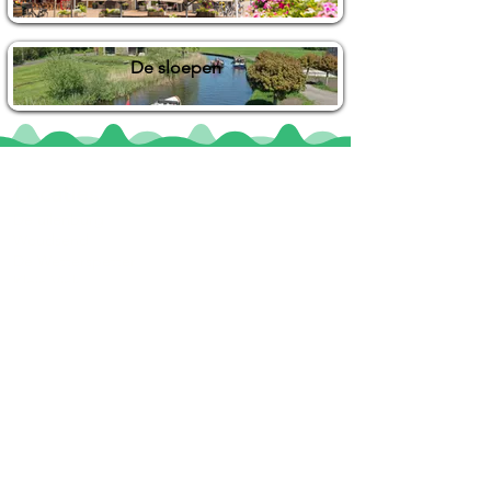
De sloepen
Locaties
De uilenburg
Woudsend
De Wetterspetter
Klein Vink
Joure
Terherne
De Alde Feanen
Informatie
Veel gestelde vragen
Huurvoorwaarden
Inspiratie foto's & Videos
Nieuwe locaties gezocht