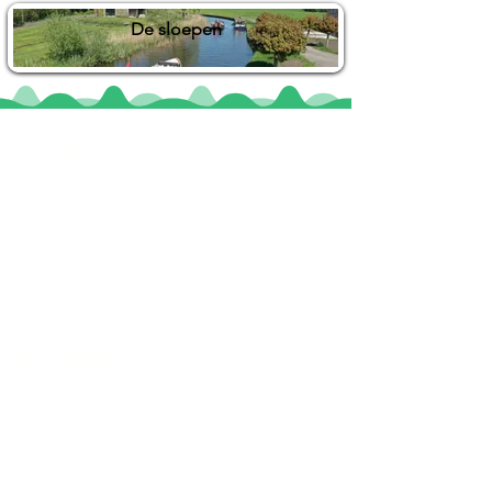
De sloepen
Locaties
De uilenburg
Woudsend
De Wetterspetter
Klein Vink
Joure
Terherne
De Alde Feanen
Informatie
Veel gestelde vragen
Huurvoorwaarden
Inspiratie foto's & Videos
Nieuwe locaties gezocht