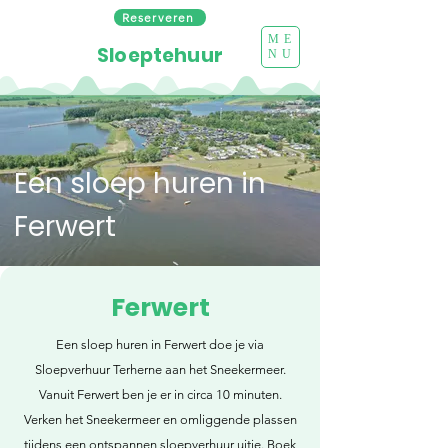
Reserveren
ME
Sloeptehuur
NU
Een sloep huren in
Ferwert
Ferwert
Een sloep huren in Ferwert doe je via
Sloepverhuur Terherne aan het Sneekermeer.
Vanuit Ferwert ben je er in circa 10 minuten.
Verken het Sneekermeer en omliggende plassen
tijdens een ontspannen sloepverhuur uitje. Boek