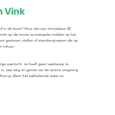
n Vink
 of in de buurt? Huur dan een innovatieve 3D
tocht op de mooie recreatieplas midden op het
voor gezinnen, stellen of vriendengroepen die op
n natuur.
stige vaartocht. Je hoeft geen vaarbewijs te
in, vaar weg en geniet van de serene omgeving
r hoor je alleen het kabbelende water en