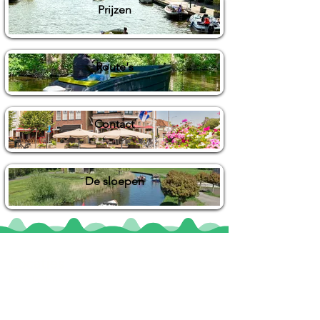
Prijzen
Route's
Contact
De sloepen
Locaties
De uilenburg
Woudsend
De Wetterspetter