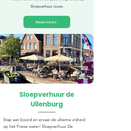
Sloepverhuur Joure.
Reserveren
Sloepverhuur de
Direct reserveren
Uilenburg
Stap aan boord en ervaar de ultieme vrijheid
op het Friese water! Sloepverhuur De