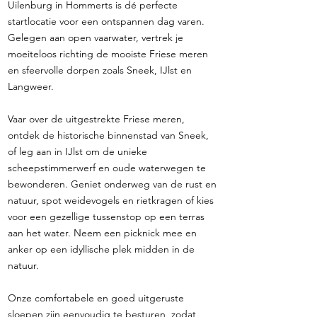
Uilenburg in Hommerts is dé perfecte
startlocatie voor een ontspannen dag varen.
Gelegen aan open vaarwater, vertrek je
moeiteloos richting de mooiste Friese meren
en sfeervolle dorpen zoals Sneek, IJlst en
Langweer.
Vaar over de uitgestrekte Friese meren,
ontdek de historische binnenstad van Sneek,
of leg aan in IJlst om de unieke
scheepstimmerwerf en oude waterwegen te
bewonderen. Geniet onderweg van de rust en
natuur, spot weidevogels en rietkragen of kies
voor een gezellige tussenstop op een terras
aan het water. Neem een picknick mee en
anker op een idyllische plek midden in de
natuur.
Onze comfortabele en goed uitgeruste
sloepen zijn eenvoudig te besturen, zodat