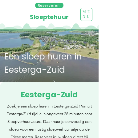
Reserveren
ME
Sloeptehuur
NU
Een sloep huren in
Eesterga-Zuid
Eesterga-Zuid
Zoek je een sloep huren in Eesterga-Zuid? Vanuit
Eesterga-Zuid rijd je in ongeveer 28 minuten naar
Sloepverhuur Joure. Daar huur je eenvoudig een
sloep voor een rustig sloepverhuur uitje op de
Friese meren. Reserveer jouw sloep direct bij