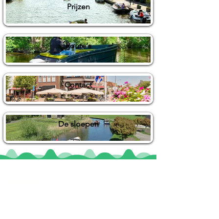
Prijzen
Route's
Contact
De sloepen
Locaties
De uilenburg
Woudsend
De Wetterspetter