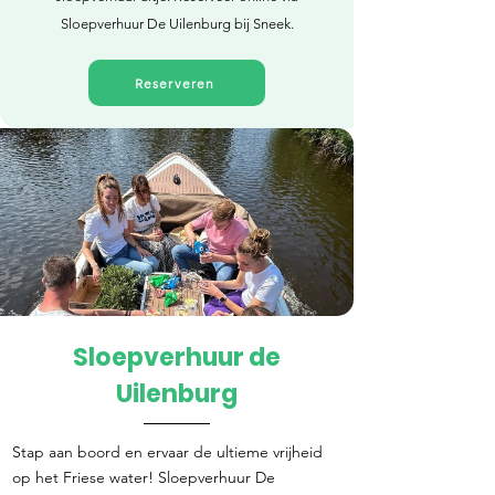
Sloepverhuur De Uilenburg bij Sneek.
Reserveren
Sloepverhuur de
Direct reserveren
Uilenburg
Stap aan boord en ervaar de ultieme vrijheid
op het Friese water! Sloepverhuur De