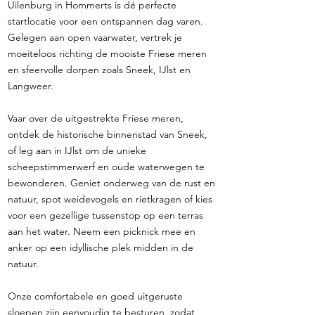
Uilenburg in Hommerts is dé perfecte
startlocatie voor een ontspannen dag varen.
Gelegen aan open vaarwater, vertrek je
moeiteloos richting de mooiste Friese meren
en sfeervolle dorpen zoals Sneek, IJlst en
Langweer.
Vaar over de uitgestrekte Friese meren,
ontdek de historische binnenstad van Sneek,
of leg aan in IJlst om de unieke
scheepstimmerwerf en oude waterwegen te
bewonderen. Geniet onderweg van de rust en
natuur, spot weidevogels en rietkragen of kies
voor een gezellige tussenstop op een terras
aan het water. Neem een picknick mee en
anker op een idyllische plek midden in de
natuur.
Onze comfortabele en goed uitgeruste
sloepen zijn eenvoudig te besturen, zodat