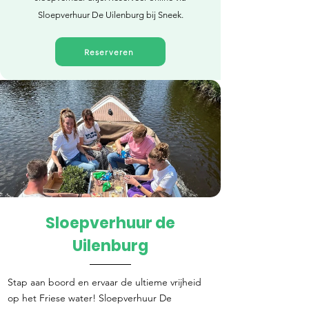
Sloepverhuur De Uilenburg bij Sneek.
Reserveren
Sloepverhuur de
Direct reserveren
Uilenburg
Stap aan boord en ervaar de ultieme vrijheid
op het Friese water! Sloepverhuur De