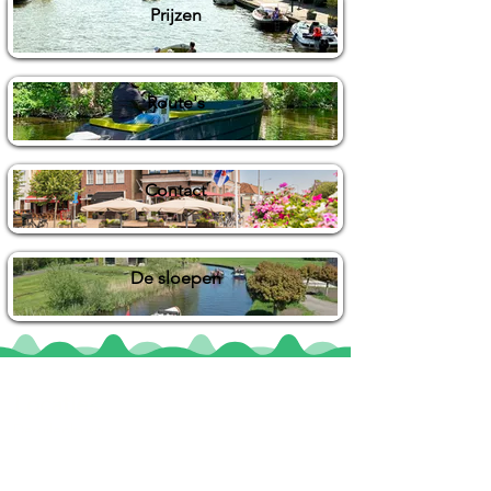
Prijzen
Route's
Contact
De sloepen
Locaties
De uilenburg
Woudsend
De Wetterspetter