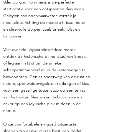
Uilenburg in Hommerts is dé perfecte
startlocatie voor een ontspannen dag varen.
Gelegen aan open vaarwater, vertrek je
moeiteloos richting de mooiste Friese meren
en sfeervolle dorpen zoals Sneek, IJlst en
Langweer.
Vaar over de uitgestrekte Friese meren,
ontdek de historische binnenstad van Sneek,
of leg aan in IJlst om de unieke
scheepstimmerwerf en oude waterwegen te
bewonderen. Geniet onderweg van de rust en
natuur, spot weidevogels en rietkragen of kies
voor een gezellige tussenstop op een terras
aan het water. Neem een picknick mee en
anker op een idyllische plek midden in de
natuur.
Onze comfortabele en goed uitgeruste
sloepen zijn eenvoudig te besturen, zodat