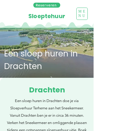
Reserveren
ME
Sloeptehuur
NU
Een sloep huren in
Drachten
Drachten
Een sloep huren in Drachten doe je via
Sloepverhuur Terherne aan het Sneekermeer.
Vanuit Drachten ben je er in circa 36 minuten.
Verken het Sneekermeer en omliggende plassen
tijdens een ontspannen sloepverhuur uitje. Boek