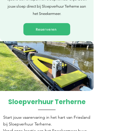
jouw sloep direct bij Sloepverhuur Terherne aan
het Sneekermeer.
Reserveren
Sloepverhuur Terherne
Direct reserveren
Start jouw vaarervaring in het hart van Friesland
bij Sloepverhuur Terherne.
Vanaf onze locatie aan het Sneekermeer huur