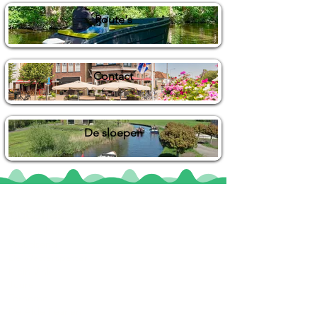
Route's
Contact
De sloepen
Locaties
De uilenburg
Woudsend
De Wetterspetter
Klein Vink
Joure
Terherne
De Alde Feanen