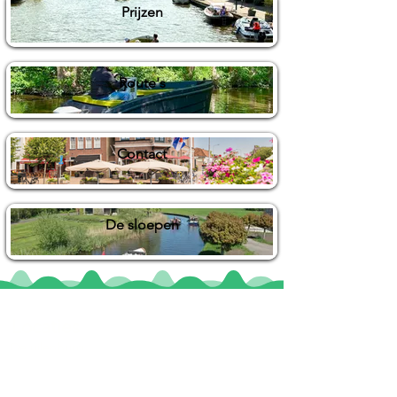
Prijzen
Route's
Contact
De sloepen
Locaties
De uilenburg
Woudsend
De Wetterspetter