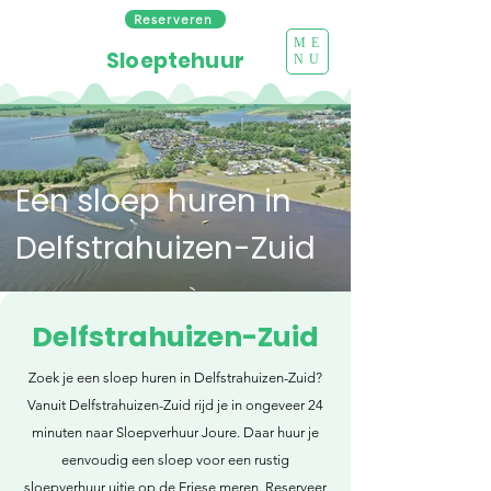
Reserveren
ME
Sloeptehuur
NU
Een sloep huren in
Delfstrahuizen-Zuid
Delfstrahuizen-Zuid
Zoek je een sloep huren in Delfstrahuizen-Zuid?
Vanuit Delfstrahuizen-Zuid rijd je in ongeveer 24
minuten naar Sloepverhuur Joure. Daar huur je
eenvoudig een sloep voor een rustig
sloepverhuur uitje op de Friese meren. Reserveer