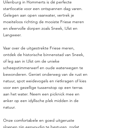
Uilenburg in Hommerts is dé perfecte
startlocatie voor een ontspannen dag varen.
Gelegen aan open vaarwater, vertrek je
moeiteloos richting de mooiste Friese meren
en sfeervolle dorpen zoals Sneek, IJlst en
Langweer.
Vaar over de uitgestrekte Friese meren,
ontdek de historische binnenstad van Sneek,
of leg aan in IJlst om de unieke
scheepstimmerwerf en oude waterwegen te
bewonderen. Geniet onderweg van de rust en
natuur, spot weidevogels en rietkragen of kies
voor een gezellige tussenstop op een terras
aan het water. Neem een picknick mee en
anker op een idyllische plek midden in de
natuur.
Onze comfortabele en goed uitgeruste
sloepen zijn eenvoudig te besturen, zodat