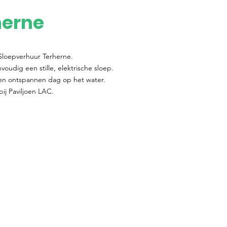
herne
j Sloepverhuur Terherne.
oudig een stille, elektrische sloep.
een ontspannen dag op het water.
bij Paviljoen LAC.