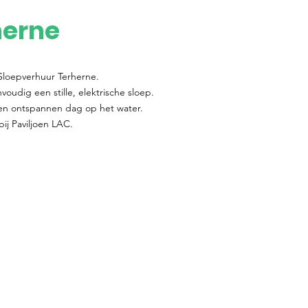
herne
j Sloepverhuur Terherne.
oudig een stille, elektrische sloep.
een ontspannen dag op het water.
bij Paviljoen LAC.