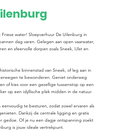
ilenburg
t Friese water! Sloepverhuur De Uilenburg in
spannen dag varen. Gelegen aan open vaarwater,
ren en sfeervolle dorpen zoals Sneek, IJlst en
historische binnenstad van Sneek, of leg aan in
aterwegen te bewonderen. Geniet onderweg
gen of kies voor een gezellige tussenstop op een
er op een idyllische plek midden in de natuur.
 eenvoudig te besturen, zodat zowel ervaren als
ieten. Dankzij de centrale ligging en gratis
r gedoe. Of je nu een dagje ontspanning zoekt
nburg is jouw ideale vertrekpunt.