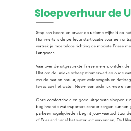
Sloepverhuur de U
Stap aan boord en ervaar de ultieme vrijheid op he
Hommerts is dé perfecte startlocatie voor een ont
vertrek je moeiteloos richting de mooiste Friese me
Langweer.
Vaar over de uitgestrekte Friese meren, ontdek de 
IJlst om de unieke scheepstimmerwerf en oude w
van de rust en natuur, spot weidevogels en rietkra
terras aan het water. Neem een picknick mee en ank
Onze comfortabele en goed uitgeruste sloepen zijn
beginnende watersporters zonder zorgen kunnen gen
parkeermogelijkheden begint jouw vaartocht zonde
of Friesland vanaf het water wilt verkennen, De Uile