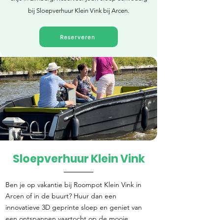
bij Sloepverhuur Klein Vink bij Arcen.
Reserveren
Sloepverhuur Klein Vink
Direct reserveren
Ben je op vakantie bij Roompot Klein Vink in
Arcen of in de buurt? Huur dan een
innovatieve 3D geprinte sloep en geniet van
een ontspannen vaartocht op de mooie