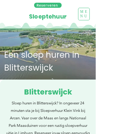
Reserveren
ME
Sloeptehuur
NU
Een sloep huren in
Blitterswijck
Blitterswijck
Sloep huren in Blitterswijck? In ongeveer 24
minuten sta je bij Sloepverhuur Klein Vink bij
Arcen. Vaar over de Maas en langs Nationaal
Park Maasduinen voor een rustig sloepverhuur
uitje in Limburg. Reserveer jouw sloep eenvoudig