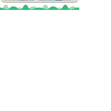
Locaties
De uilenburg
Woudsend
De Wetterspetter
Klein Vink
Joure
Terherne
De Alde Feanen
Informatie
Veel gestelde vragen
Huurvoorwaarden
Inspiratie foto's & Videos
Nieuwe locaties gezocht
Blogs
Sloepverhuur Friesland
Route Joure