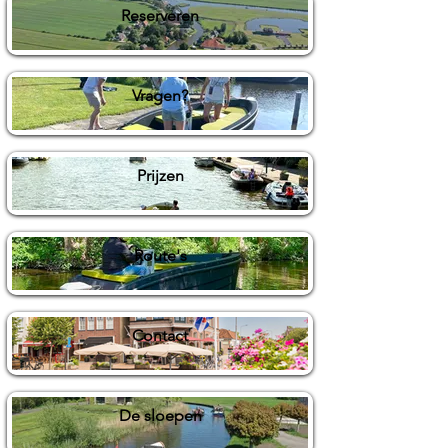
Reserveren
Vragen?
Prijzen
Route's
Contact
De sloepen