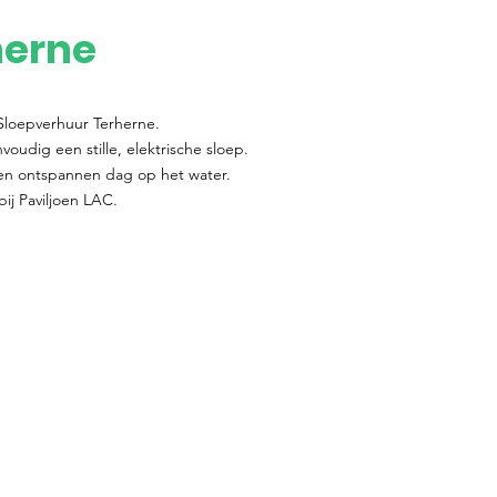
herne
j Sloepverhuur Terherne.
oudig een stille, elektrische sloep.
een ontspannen dag op het water.
bij Paviljoen LAC.