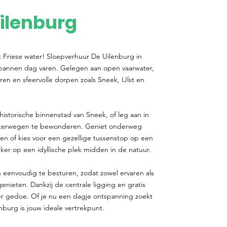
ilenburg
t Friese water! Sloepverhuur De Uilenburg in
spannen dag varen. Gelegen aan open vaarwater,
ren en sfeervolle dorpen zoals Sneek, IJlst en
historische binnenstad van Sneek, of leg aan in
aterwegen te bewonderen. Geniet onderweg
gen of kies voor een gezellige tussenstop op een
er op een idyllische plek midden in de natuur.
 eenvoudig te besturen, zodat zowel ervaren als
ieten. Dankzij de centrale ligging en gratis
r gedoe. Of je nu een dagje ontspanning zoekt
nburg is jouw ideale vertrekpunt.