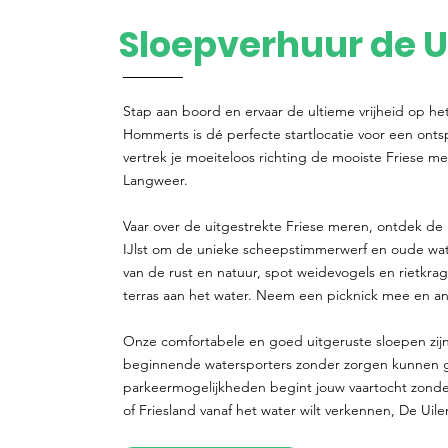
Sloepverhuur de U
Stap aan boord en ervaar de ultieme vrijheid op he
Hommerts is dé perfecte startlocatie voor een ont
vertrek je moeiteloos richting de mooiste Friese me
Langweer.
Vaar over de uitgestrekte Friese meren, ontdek de 
IJlst om de unieke scheepstimmerwerf en oude w
van de rust en natuur, spot weidevogels en rietkra
terras aan het water. Neem een picknick mee en ank
Onze comfortabele en goed uitgeruste sloepen zijn
beginnende watersporters zonder zorgen kunnen gen
parkeermogelijkheden begint jouw vaartocht zonde
of Friesland vanaf het water wilt verkennen, De Uile