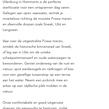
Uilenburg in Hommerts is dé perfecte
startlocatie voor een ontspannen dag varen.
Gelegen aan open vaarwater, vertrek je
moeiteloos richting de mooiste Friese meren
en sfeervolle dorpen zoals Sneek, IJlst en
Langweer.
Vaar over de uitgestrekte Friese meren,
ontdek de historische binnenstad van Sneek,
of leg aan in IJlst om de unieke
scheepstimmerwerf en oude waterwegen te
bewonderen. Geniet onderweg van de rust en
natuur, spot weidevogels en rietkragen of kies
voor een gezellige tussenstop op een terras
aan het water. Neem een picknick mee en
anker op een idyllische plek midden in de
natuur.
Onze comfortabele en goed uitgeruste
sloepen zijn eenvoudig te besturen, zodat