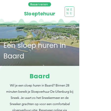
Reserveren
ME
Sloeptehuur
NU
Een sloep huren in
Baard
Baard
Wil je een sloep huren in Baard? Binnen 28
minuten bereik je Sloepverhuur De Uilenburg bij
Sneek. Je vaart zo het Sneekermeer en de
Sneeker grachten op voor een comfortabel
sloepverhuur uitje. Reserveer online via