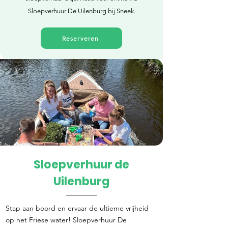
Sloepverhuur De Uilenburg bij Sneek.
Reserveren
Sloepverhuur de
Direct reserveren
Uilenburg
Stap aan boord en ervaar de ultieme vrijheid
op het Friese water! Sloepverhuur De