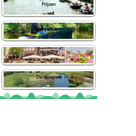
Prijzen
Route's
Contact
De sloepen
Locaties
De uilenburg
Woudsend
De Wetterspetter