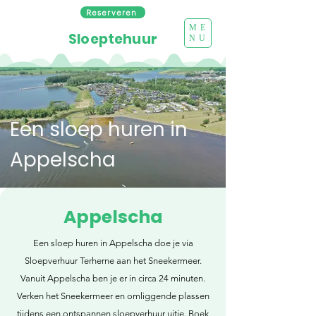
Reserveren
ME
Sloeptehuur
NU
Een sloep huren in
Appelscha
Appelscha
Een sloep huren in Appelscha doe je via
Sloepverhuur Terherne aan het Sneekermeer.
Vanuit Appelscha ben je er in circa 24 minuten.
Verken het Sneekermeer en omliggende plassen
tijdens een ontspannen sloepverhuur uitje. Boek