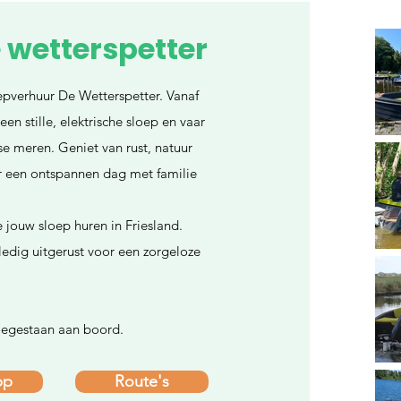
 wetterspetter
epverhuur De Wetterspetter. Vanaf
en stille, elektrische sloep en vaar
se meren. Geniet van rust, natuur
or een ontspannen dag met familie
 jouw sloep huren in Friesland.
ledig uitgerust voor een zorgeloze
toegestaan aan boord.
pp
Route's