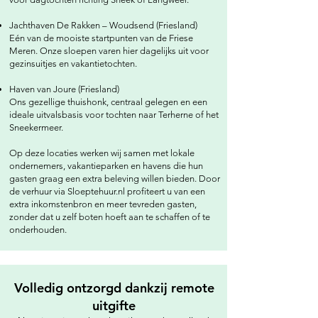
Jachthaven De Rakken – Woudsend (Friesland)
Eén van de mooiste startpunten van de Friese
Meren. Onze sloepen varen hier dagelijks uit voor
gezinsuitjes en vakantietochten.
Haven van Joure (Friesland)
Ons gezellige thuishonk, centraal gelegen en een
ideale uitvalsbasis voor tochten naar Terherne of het
Sneekermeer.
Op deze locaties werken wij samen met lokale
ondernemers, vakantieparken en havens die hun
gasten graag een extra beleving willen bieden. Door
de verhuur via Sloeptehuur.nl profiteert u van een
extra inkomstenbron en meer tevreden gasten,
zonder dat u zelf boten hoeft aan te schaffen of te
onderhouden.
Volledig ontzorgd dankzij remote
uitgifte