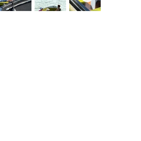
Locaties
De uilenburg
Woudsend
De Wetterspetter
Klein Vink
Joure
Terherne
De Alde Feanen
Informatie
Veel gestelde vragen
Huurvoorwaarden