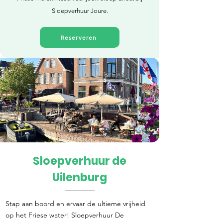
Sloepverhuur Joure.
Reserveren
Sloepverhuur de
Direct reserveren
Uilenburg
Stap aan boord en ervaar de ultieme vrijheid
op het Friese water! Sloepverhuur De