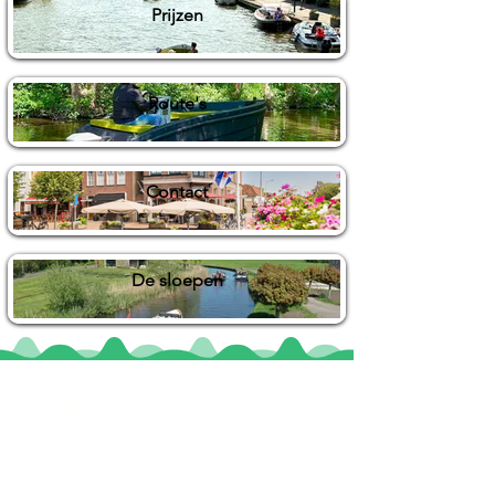
Prijzen
Route's
Contact
De sloepen
Locaties
De uilenburg
Woudsend
De Wetterspetter