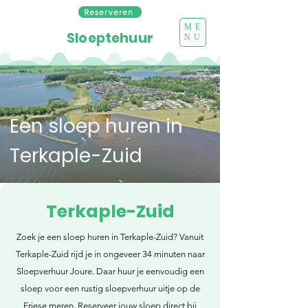
Reserveren
ME
Sloeptehuur
NU
Een sloep huren in
Terkaple-Zuid
Terkaple-Zuid
Zoek je een sloep huren in Terkaple-Zuid? Vanuit
Terkaple-Zuid rijd je in ongeveer 34 minuten naar
Sloepverhuur Joure. Daar huur je eenvoudig een
sloep voor een rustig sloepverhuur uitje op de
Friese meren. Reserveer jouw sloep direct bij