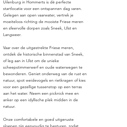
Uilenburg in Hommerts is dé perfecte
startlocatie voor een ontspannen dag varen.
Gelegen aan open vaarwater, vertrek je
moeiteloos richting de mooiste Friese meren
en sfeervolle dorpen zoals Sneek, IJlst en
Langweer.
Vaar over de uitgestrekte Friese meren,
ontdek de historische binnenstad van Sneek,
of leg aan in IJlst om de unieke
scheepstimmerwerf en oude waterwegen te
bewonderen. Geniet onderweg van de rust en
natuur, spot weidevogels en rietkragen of kies
voor een gezellige tussenstop op een terras
aan het water. Neem een picknick mee en
anker op een idyllische plek midden in de
natuur.
Onze comfortabele en goed uitgeruste
sloepen zijn eenvoudig te besturen, zodat