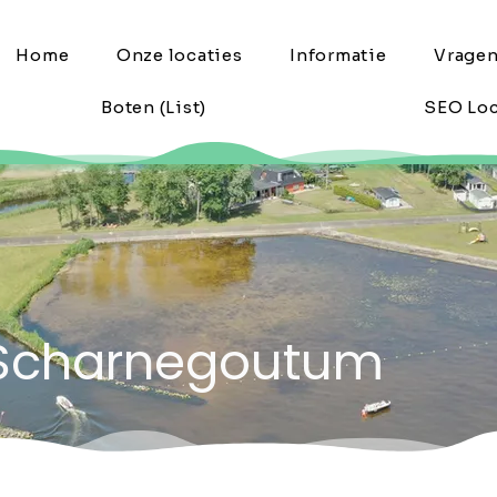
Home
Onze locaties
Informatie
Vrage
Boten (List)
SEO Loc
n Scharnegoutum