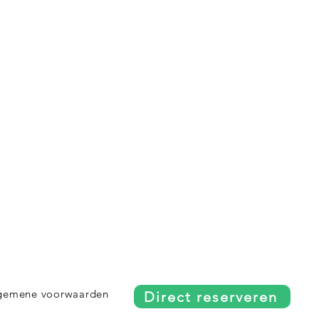
Blogs
Partners
Sloepverhuur Friesland
De uilenburg
Route Joure
Hotel Joure
Route Woudsend
De wetterspetter
Route Sneek
De Rakken
Route Hommerts
LAC Food & Drinks
Klein Vink
IMPACD Boats
gemene voorwaarden
Direct reserveren