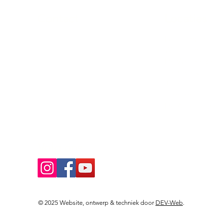
Contact
Locaties
Sloeptehuur.nl
De uilenburg
Woudsend
info@sloeptehuur.nl
De Wetterspet
Klein Vink
Whatsapp
Joure
Terherne
Contactformulier
De Alde Feane
Volg ons
© 2025 Website, ontwerp & techniek door
DEV-Web
.
Landingspagina's