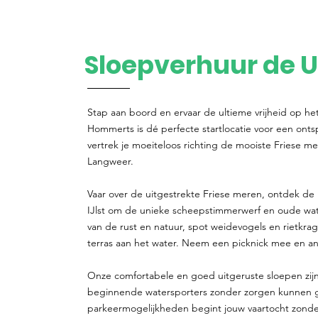
Sloepverhuur de U
Stap aan boord en ervaar de ultieme vrijheid op he
Hommerts is dé perfecte startlocatie voor een ont
vertrek je moeiteloos richting de mooiste Friese me
Langweer.
Vaar over de uitgestrekte Friese meren, ontdek de 
IJlst om de unieke scheepstimmerwerf en oude w
van de rust en natuur, spot weidevogels en rietkra
terras aan het water. Neem een picknick mee en ank
Onze comfortabele en goed uitgeruste sloepen zijn
beginnende watersporters zonder zorgen kunnen gen
parkeermogelijkheden begint jouw vaartocht zonde