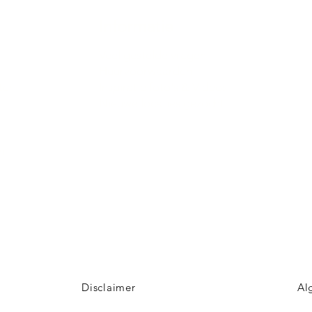
Informatie
Veel gestelde vragen
Huurvoorwaarden
ter
Inspiratie foto's & Videos
Nieuwe locaties gezocht
n
Disclaimer
Al