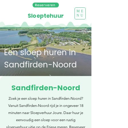
Reserveren
ME
Sloeptehuur
NU
Een sloep huren in
Sandfirden-Noord
Sandfirden-Noord
Zoek je een sloep huren in Sandfirden-Noord?
Vanuit Sandfirden-Noord rijd je in ongeveer 18
minuten naar Sloepverhuur Joure. Daar huur je
eenvoudig een sloep voor een rustig
sloepverhuur uitje op de Friese meren. Reserveer