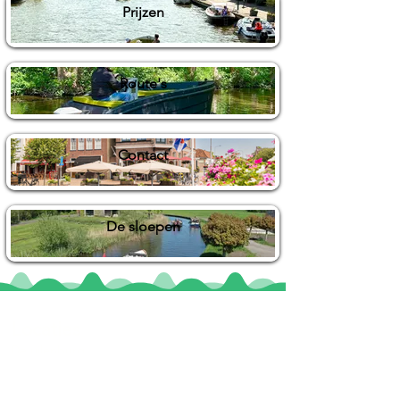
Prijzen
Route's
Contact
De sloepen
Locaties
De uilenburg
Woudsend
De Wetterspetter