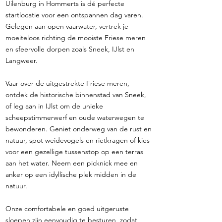
Uilenburg in Hommerts is dé perfecte
startlocatie voor een ontspannen dag varen.
Gelegen aan open vaarwater, vertrek je
moeiteloos richting de mooiste Friese meren
en sfeervolle dorpen zoals Sneek, IJlst en
Langweer.
Vaar over de uitgestrekte Friese meren,
ontdek de historische binnenstad van Sneek,
of leg aan in IJlst om de unieke
scheepstimmerwerf en oude waterwegen te
bewonderen. Geniet onderweg van de rust en
natuur, spot weidevogels en rietkragen of kies
voor een gezellige tussenstop op een terras
aan het water. Neem een picknick mee en
anker op een idyllische plek midden in de
natuur.
Onze comfortabele en goed uitgeruste
sloepen zijn eenvoudig te besturen, zodat