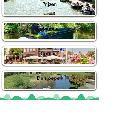
Prijzen
Route's
Contact
De sloepen
Locaties
De uilenburg
Woudsend
De Wetterspetter