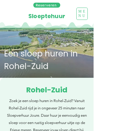
Reserveren
ME
Sloeptehuur
NU
Een sloep huren in
Rohel-Zuid
Rohel-Zuid
Zoek je een sloep huren in Rohel-Zuid? Vanuit
Rohel-Zuid rijd je in ongeveer 25 minuten naar
Sloepverhuur Joure. Daar huur je eenvoudig een
sloep voor een rustig sloepverhuur uitje op de
Friese meren. Reserveer jouw sloep direct bij