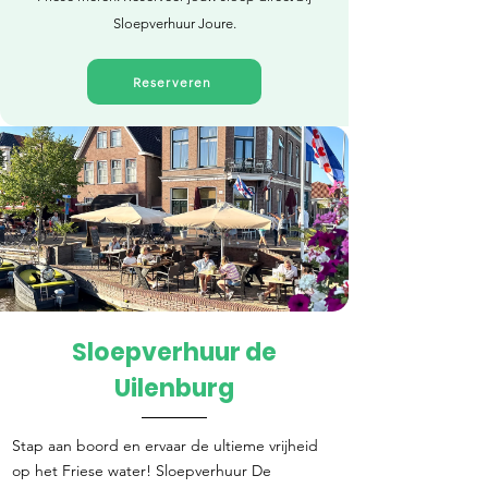
Sloepverhuur Joure.
Reserveren
Sloepverhuur de
Direct reserveren
Uilenburg
Stap aan boord en ervaar de ultieme vrijheid
op het Friese water! Sloepverhuur De