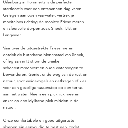
Uilenburg in Hommerts is dé perfecte
startlocatie voor een ontspannen dag varen.
Gelegen aan open vaarwater, vertrek je
moeiteloos richting de mooiste Friese meren
en sfeervolle dorpen zoals Sneek, IJlst en
Langweer.
Vaar over de uitgestrekte Friese meren,
ontdek de historische binnenstad van Sneek,
of leg aan in IJlst om de unieke
scheepstimmerwerf en oude waterwegen te
bewonderen. Geniet onderweg van de rust en
natuur, spot weidevogels en rietkragen of kies
voor een gezellige tussenstop op een terras
aan het water. Neem een picknick mee en
anker op een idyllische plek midden in de
natuur.
Onze comfortabele en goed uitgeruste
sloepen zijn eenvoudig te besturen, zodat