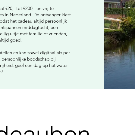
 €20,- tot €200,- en vrij te
es in Nederland. De ontvanger kiest
 zodat het cadeau altijd persoonlijk
n ontspannen middagtocht, een
lig uitje met familie of vrienden,
ltijd goed.
ellen en kan zowel digitaal als per
n persoonlijke boodschap bij
rijheid, geef een dag op het water
n!
deaubon 