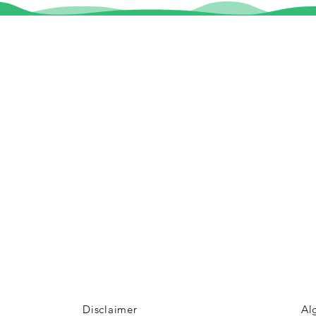
Informatie
Veel gestelde vragen
Huurvoorwaarden
ter
Inspiratie foto's & Videos
Nieuwe locaties gezocht
n
Disclaimer
Al