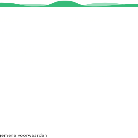
Blogs
Partners
Sloepverhuur Friesland
De uilenburg
Route Joure
Hotel Joure
Route Woudsend
De wetterspetter
Route Sneek
De Rakken
Route Hommerts
LAC Food & Drinks
Klein Vink
IMPACD Boats
gemene voorwaarden