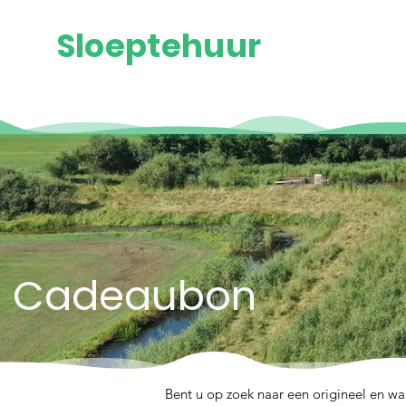
Sloeptehuur
Cadeaubon
Bent u op zoek naar een origineel en w