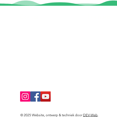
Contact
Locaties
Sloeptehuur.nl
De uilenburg
Woudsend
info@sloeptehuur.nl
De Wetterspet
Klein Vink
Whatsapp
Joure
Terherne
Contactformulier
De Alde Feane
Volg ons
© 2025 Website, ontwerp & techniek door
DEV-Web
.