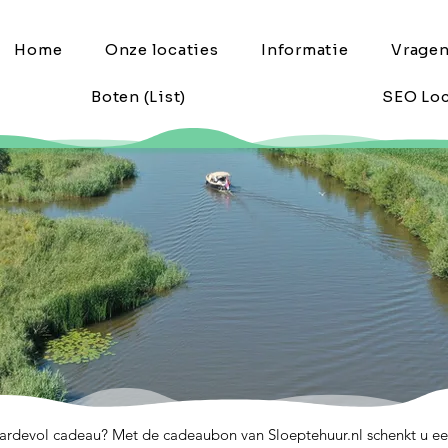
Home
Onze locaties
Informatie
Vrage
Boten (List)
SEO Loc
aardevol cadeau? Met de cadeaubon van Sloeptehuur.nl schenkt u ee