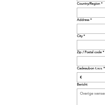
Adres met meerdere regel
Country/Region
*
Address
*
City
*
Zip / Postal code
*
Cadeaubon t.w.v.
*
€
Bericht