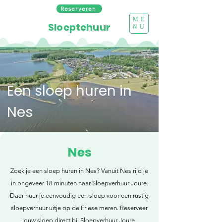
Reserveren
ME
Sloeptehuur
NU
Een sloep huren in
Nes
Nes
Zoek je een sloep huren in Nes? Vanuit Nes rijd je
in ongeveer 18 minuten naar Sloepverhuur Joure.
Daar huur je eenvoudig een sloep voor een rustig
sloepverhuur uitje op de Friese meren. Reserveer
jouw sloep direct bij Sloepverhuur Joure.