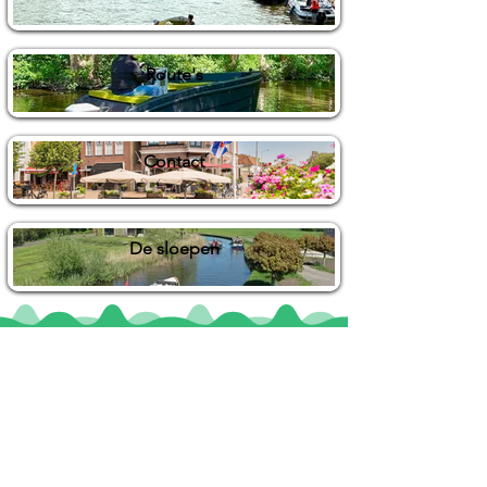
Route's
Contact
De sloepen
Locaties
De uilenburg
Woudsend
De Wetterspetter
Klein Vink
Joure