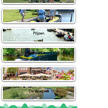
Vragen?
Prijzen
Route's
Contact
De sloepen