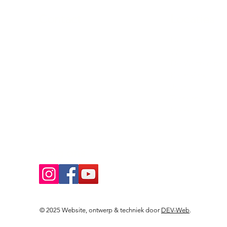
Contact
Locaties
Sloeptehuur.nl
De uilenburg
Woudsend
info@sloeptehuur.nl
De Wetterspet
Klein Vink
Whatsapp
Joure
Terherne
Contactformulier
De Alde Feane
Volg ons
© 2025 Website, ontwerp & techniek door
DEV-Web
.
Landingspagina's