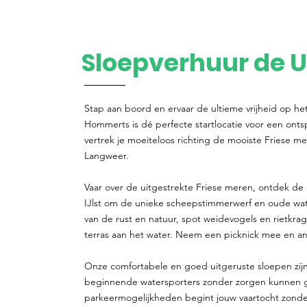
Sloepverhuur de U
Stap aan boord en ervaar de ultieme vrijheid op he
Hommerts is dé perfecte startlocatie voor een ont
vertrek je moeiteloos richting de mooiste Friese me
Langweer.
Vaar over de uitgestrekte Friese meren, ontdek de 
IJlst om de unieke scheepstimmerwerf en oude w
van de rust en natuur, spot weidevogels en rietkra
terras aan het water. Neem een picknick mee en ank
Onze comfortabele en goed uitgeruste sloepen zijn
beginnende watersporters zonder zorgen kunnen gen
parkeermogelijkheden begint jouw vaartocht zonde