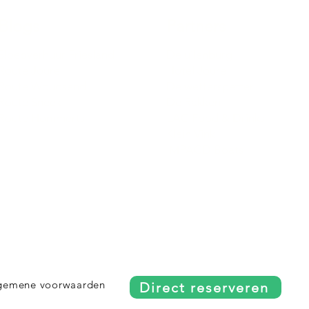
Blogs
Partners
Sloepverhuur Friesland
De uilenburg
Route Joure
Hotel Joure
Route Woudsend
De wetterspetter
Route Sneek
De Rakken
Route Hommerts
LAC Food & Drinks
Klein Vink
IMPACD Boats
gemene voorwaarden
Direct reserveren