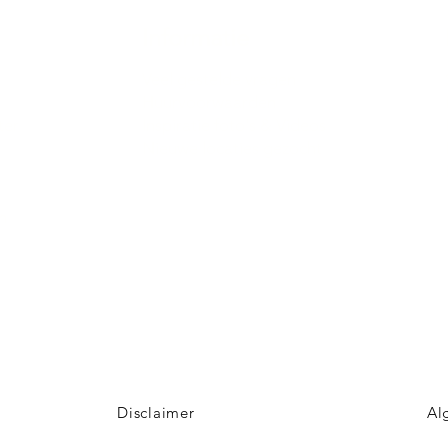
Informatie
Veel gestelde vragen
Huurvoorwaarden
ter
Inspiratie foto's & Videos
Nieuwe locaties gezocht
n
Disclaimer
Al