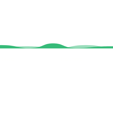
Blogs
Partners
Sloepverhuur Friesland
De uilenburg
Route Joure
Hotel Joure
Route Woudsend
De wetterspetter
Route Sneek
De Rakken
Route Hommerts
LAC Food & Drinks
Klein Vink
IMPACD Boats