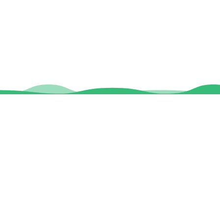
Contact
Locaties
Sloeptehuur.nl
De uilenburg
Woudsend
info@sloeptehuur.nl
De Wetterspet
Klein Vink
Whatsapp
Joure
Terherne
Contactformulier
De Alde Feane