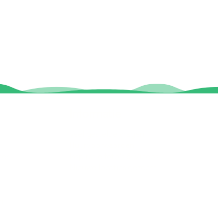
Informatie
Veel gestelde vragen
Huurvoorwaarden
ter
Inspiratie foto's & Videos
Nieuwe locaties gezocht
n