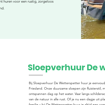
nt huren voor een rustig, zorgeloos
nd.
Sloepverhuur De w
Bij Sloepverhuur De Wetterspetter huur je eenvoudi
Friesland. Onze duurzame sloepen zijn fluisterstil, mi
ontspannen dag op het water. Vaar langs schildera
van de natuur in alle rust. Of je nu een dagje uit p
familie – bij De Wetterspetter huur je altijd een co