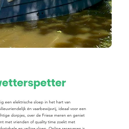
etterspetter
g een elektrische sloep in het hart van
lieuvriendelijk én vaarbewijsvrij, ideaal voor een
chtige dorpjes, over de Friese meren en geniet
lant met vrienden of quality time zoekt met
mfortabele en veilige sloep. Online reserveren is