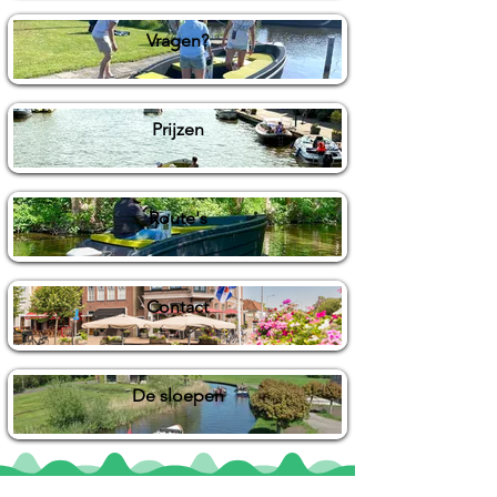
Vragen?
Prijzen
Route's
Contact
De sloepen