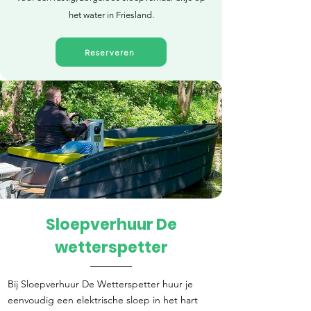
het water in Friesland.
Reserveren
Sloepverhuur De
Direct reserveren
wetterspetter
Bij Sloepverhuur De Wetterspetter huur je
eenvoudig een elektrische sloep in het hart