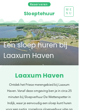
Reserveren
ME
Sloeptehuur
NU
Een sloep huren bij
Laaxum Haven
Laaxum Haven
Ontdek het Friese merengebied bij Laaxum
Haven. Vanaf deze omgeving ben je in circa 25
minuten bij Sloepverhuur De Wetterspetter in
Indijk, waar je eenvoudig een sloep kunt huren
voor een rustig, zorgeloos sloepverhuur uitje op