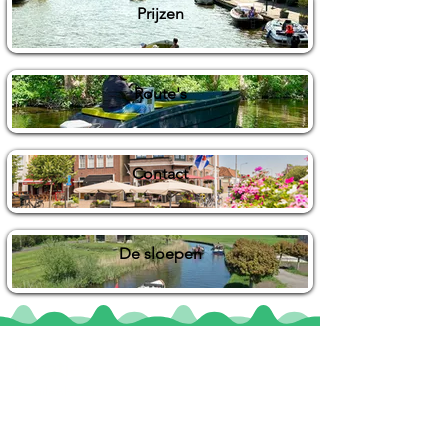
Prijzen
Route's
Contact
De sloepen
Locaties
De uilenburg
Woudsend
De Wetterspetter