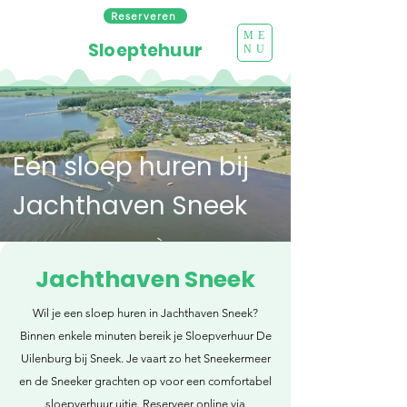
Reserveren
ME
Sloeptehuur
NU
Een sloep huren bij
Jachthaven Sneek
Jachthaven Sneek
Wil je een sloep huren in Jachthaven Sneek?
Binnen enkele minuten bereik je Sloepverhuur De
Uilenburg bij Sneek. Je vaart zo het Sneekermeer
en de Sneeker grachten op voor een comfortabel
sloepverhuur uitje. Reserveer online via