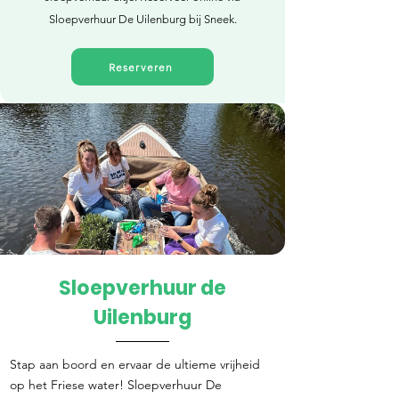
Sloepverhuur De Uilenburg bij Sneek.
Reserveren
Sloepverhuur de
Direct reserveren
Uilenburg
Stap aan boord en ervaar de ultieme vrijheid
op het Friese water! Sloepverhuur De