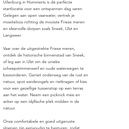
Uilenburg in Hommerts is dé perfecte
startlocatie voor een ontspannen dag varen.
Gelegen aan open vaarwater, vertrek je
moeiteloos richting de mooiste Friese meren
en sfeervolle dorpen zoals Sneek, IJlst en
Langweer.
Vaar over de uitgestrekte Friese meren,
ontdek de historische binnenstad van Sneek,
of leg aan in IJlst om de unieke
scheepstimmerwerf en oude waterwegen te
bewonderen. Geniet onderweg van de rust en
natuur, spot weidevogels en rietkragen of kies
voor een gezellige tussenstop op een terras
aan het water. Neem een picknick mee en
anker op een idyllische plek midden in de
natuur.
Onze comfortabele en goed uitgeruste
sloepen zijn eenvoudig te besturen, zodat