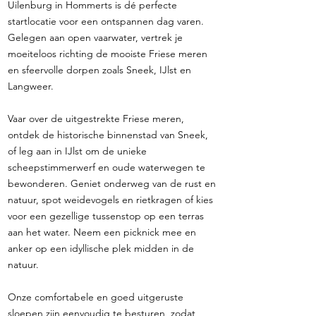
Uilenburg in Hommerts is dé perfecte
startlocatie voor een ontspannen dag varen.
Gelegen aan open vaarwater, vertrek je
moeiteloos richting de mooiste Friese meren
en sfeervolle dorpen zoals Sneek, IJlst en
Langweer.
Vaar over de uitgestrekte Friese meren,
ontdek de historische binnenstad van Sneek,
of leg aan in IJlst om de unieke
scheepstimmerwerf en oude waterwegen te
bewonderen. Geniet onderweg van de rust en
natuur, spot weidevogels en rietkragen of kies
voor een gezellige tussenstop op een terras
aan het water. Neem een picknick mee en
anker op een idyllische plek midden in de
natuur.
Onze comfortabele en goed uitgeruste
sloepen zijn eenvoudig te besturen, zodat