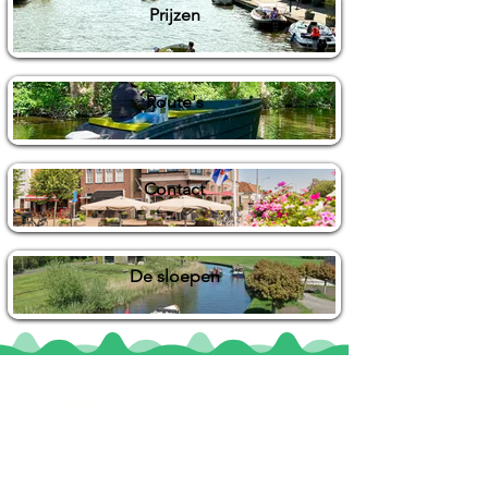
Prijzen
Route's
Contact
De sloepen
Locaties
De uilenburg
Woudsend
De Wetterspetter