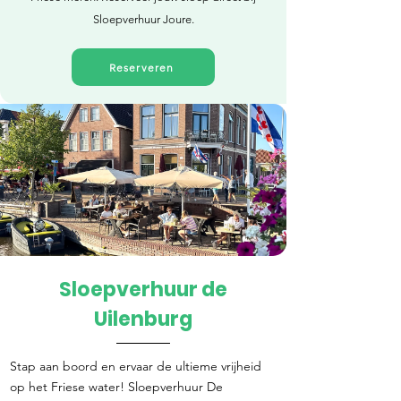
Sloepverhuur Joure.
Reserveren
Sloepverhuur de
Direct reserveren
Uilenburg
Stap aan boord en ervaar de ultieme vrijheid
op het Friese water! Sloepverhuur De