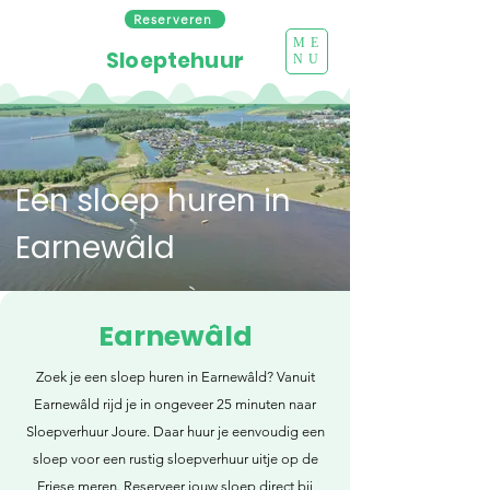
Reserveren
ME
Sloeptehuur
NU
Een sloep huren in
Earnewâld
Earnewâld
Zoek je een sloep huren in Earnewâld? Vanuit
Earnewâld rijd je in ongeveer 25 minuten naar
Sloepverhuur Joure. Daar huur je eenvoudig een
sloep voor een rustig sloepverhuur uitje op de
Friese meren. Reserveer jouw sloep direct bij