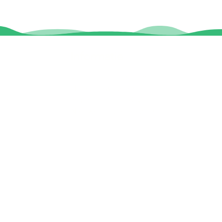
Informatie
Veel gestelde vragen
Huurvoorwaarden
ter
Inspiratie foto's & Videos
Nieuwe locaties gezocht
n