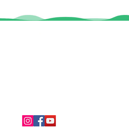
Contact
Locaties
Sloeptehuur.nl
De uilenburg
Woudsend
info@sloeptehuur.nl
De Wetterspet
Klein Vink
Whatsapp
Joure
Terherne
Contactformulier
De Alde Feane
Volg ons