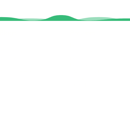
Blogs
Partners
Sloepverhuur Friesland
De uilenburg
Route Joure
Hotel Joure
Route Woudsend
De wetterspetter
Route Sneek
De Rakken
Route Hommerts
LAC Food & Drinks
Klein Vink
IMPACD Boats