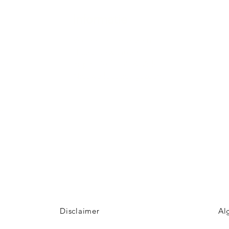
Informatie
Veel gestelde vragen
Huurvoorwaarden
ter
Inspiratie foto's & Videos
Nieuwe locaties gezocht
n
Disclaimer
Al