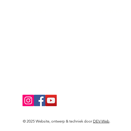
Contact
Locaties
Sloeptehuur.nl
De uilenburg
Woudsend
info@sloeptehuur.nl
De Wetterspet
Klein Vink
Whatsapp
Joure
Terherne
Contactformulier
De Alde Feane
Volg ons
© 2025 Website, ontwerp & techniek door
DEV-Web
.
Landingspagina's