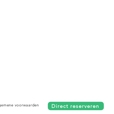
Blogs
Partners
Sloepverhuur Friesland
De uilenburg
Route Joure
Hotel Joure
Route Woudsend
De wetterspetter
Route Sneek
De Rakken
Route Hommerts
LAC Food & Drinks
Klein Vink
IMPACD Boats
gemene voorwaarden
Direct reserveren