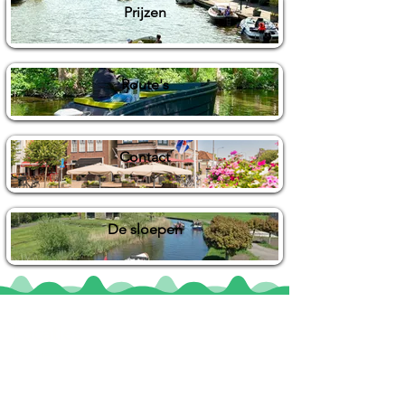
Prijzen
Route's
Contact
De sloepen
Locaties
De uilenburg
Woudsend
De Wetterspetter