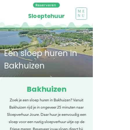
Reserveren
ME
Sloeptehuur
NU
Een sloep huren in
Bakhuizen
Bakhuizen
Zoek je een sloep huren in Bakhuizen? Vanuit
Bakhuizen rijd je in ongeveer 25 minuten naar
Sloepverhuur Joure. Daar huur je eenvoudig een
sloep voor een rustig sloepverhuur uitje op de
Friese meren. Reserveer jouw sloep direct bij