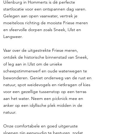
Uilenburg in Hommerts is dé perfecte
startlocatie voor een ontspannen dag varen.
Gelegen aan open vaarwater, vertrek je
moeiteloos richting de mooiste Friese meren
en sfeervolle dorpen zoals Sneek, IJlst en
Langweer.
Vaar over de uitgestrekte Friese meren,
ontdek de historische binnenstad van Sneek,
of leg aan in IJlst om de unieke
scheepstimmerwerf en oude waterwegen te
bewonderen. Geniet onderweg van de rust en
natuur, spot weidevogels en rietkragen of kies
voor een gezellige tussenstop op een terras
aan het water. Neem een picknick mee en
anker op een idyllische plek midden in de
natuur.
Onze comfortabele en goed uitgeruste
sloepen zijn eenvoudig te besturen, zodat