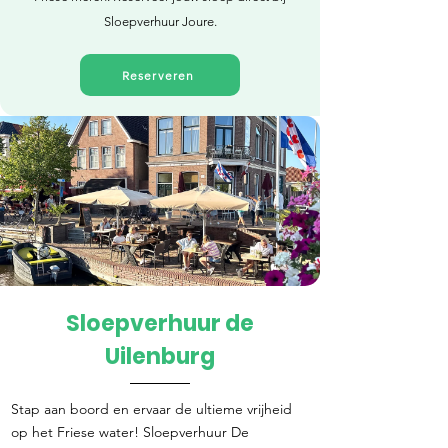
Sloepverhuur Joure.
Reserveren
Sloepverhuur de
Direct reserveren
Uilenburg
Stap aan boord en ervaar de ultieme vrijheid
op het Friese water! Sloepverhuur De