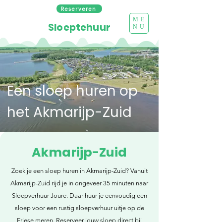
Reserveren
ME
Sloeptehuur
NU
Een sloep huren op
het Akmarijp-Zuid
Akmarijp-Zuid
Zoek je een sloep huren in Akmarijp-Zuid? Vanuit
Akmarijp-Zuid rijd je in ongeveer 35 minuten naar
Sloepverhuur Joure. Daar huur je eenvoudig een
sloep voor een rustig sloepverhuur uitje op de
Friese meren. Reserveer jouw sloep direct bij