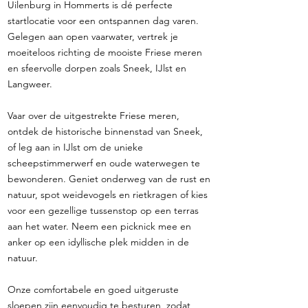
Uilenburg in Hommerts is dé perfecte
startlocatie voor een ontspannen dag varen.
Gelegen aan open vaarwater, vertrek je
moeiteloos richting de mooiste Friese meren
en sfeervolle dorpen zoals Sneek, IJlst en
Langweer.
Vaar over de uitgestrekte Friese meren,
ontdek de historische binnenstad van Sneek,
of leg aan in IJlst om de unieke
scheepstimmerwerf en oude waterwegen te
bewonderen. Geniet onderweg van de rust en
natuur, spot weidevogels en rietkragen of kies
voor een gezellige tussenstop op een terras
aan het water. Neem een picknick mee en
anker op een idyllische plek midden in de
natuur.
Onze comfortabele en goed uitgeruste
sloepen zijn eenvoudig te besturen, zodat