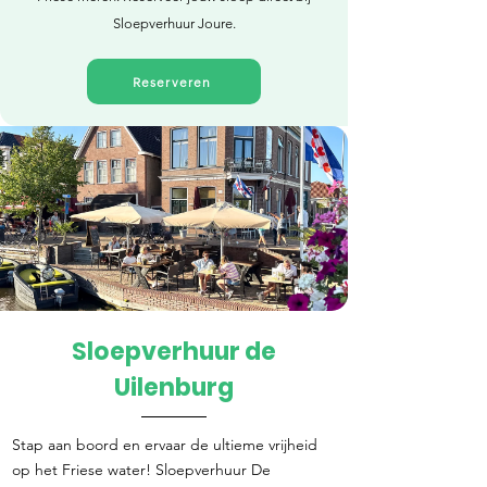
Sloepverhuur Joure.
Reserveren
Sloepverhuur de
Direct reserveren
Uilenburg
Stap aan boord en ervaar de ultieme vrijheid
op het Friese water! Sloepverhuur De