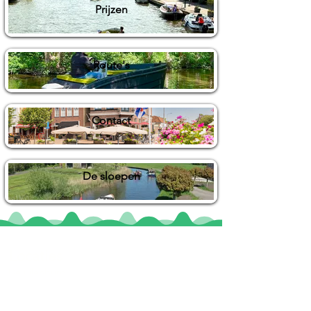
Prijzen
Route's
Contact
De sloepen
Locaties
De uilenburg
Woudsend
De Wetterspetter