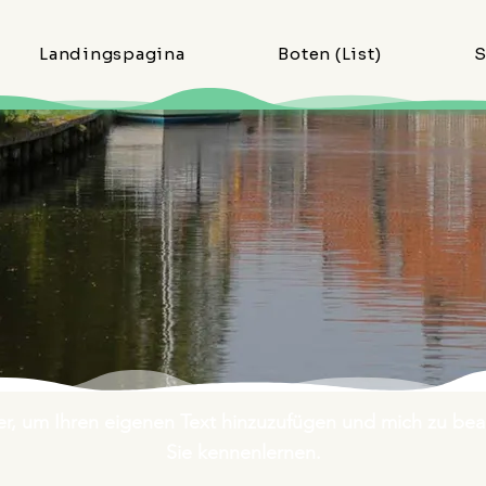
Landingspagina
Boten (List)
S
hier, um Ihren eigenen Text hinzuzufügen und mich zu bea
Sie kennenlernen.