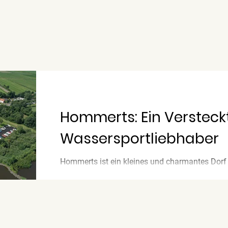
Hommerts: Ein Versteckt
Wassersportliebhaber
Hommerts ist ein kleines und charmantes Dorf 
für alle, die in aller Ruhe die friesische Natur g