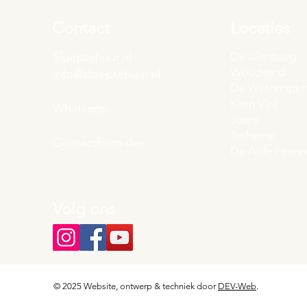
Contact
Locaties
Sloeptehuur.nl
De uilenburg
Woudsend
info@sloeptehuur.nl
De Wetterspet
Klein Vink
Whatsapp
Joure
Terherne
Contactformulier
De Alde Feane
Volg ons
© 2025 Website, ontwerp & techniek door
DEV-Web
.
Landingspagina's