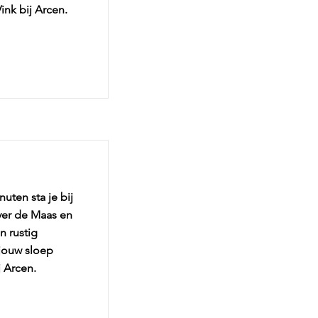
ink bij Arcen.
ten sta je bij
over de Maas en
n rustig
 jouw sloep
j Arcen.