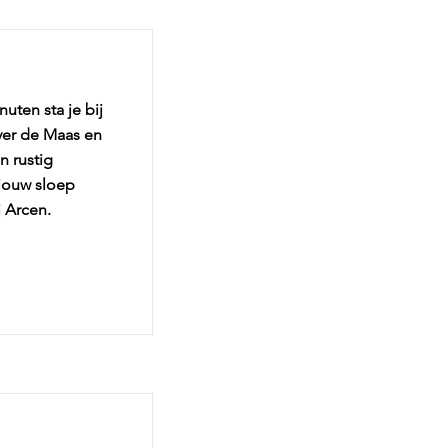
uten sta je bij
over de Maas en
n rustig
 jouw sloep
j Arcen.