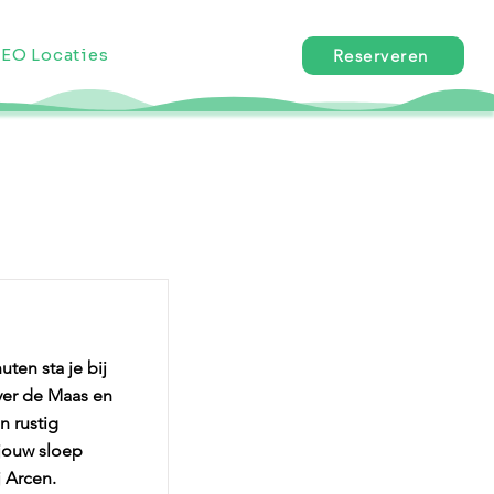
EO Locaties
Reserveren
ten sta je bij
over de Maas en
n rustig
 jouw sloep
j Arcen.