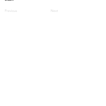
Previous
Next
Locaties
De uilenburg
Woudsend
De Wetterspetter
Klein Vink
Joure
Terherne
De Alde Feanen
Informatie
Veel gestelde vragen
Huurvoorwaarden
Inspiratie foto's & Videos
Nieuwe locaties gezocht
Blogs