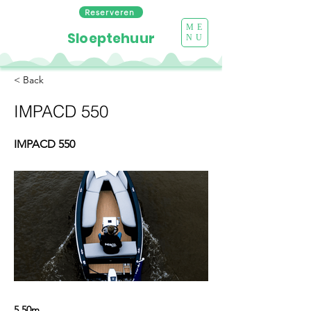
Reserveren
ME
Sloeptehuur
NU
< Back
IMPACD 550
IMPACD 550
5.50m