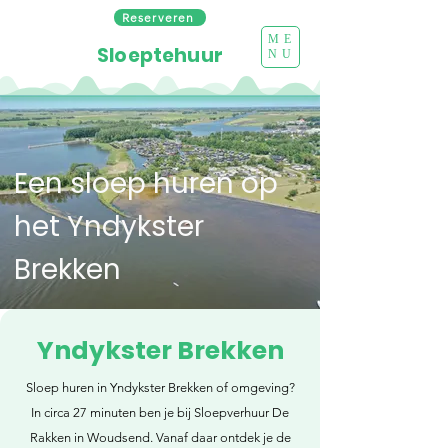
Reserveren
ME
Sloeptehuur
NU
Een sloep huren op
het Yndykster
Brekken
Yndykster Brekken
Sloep huren in Yndykster Brekken of omgeving?
In circa 27 minuten ben je bij Sloepverhuur De
Rakken in Woudsend. Vanaf daar ontdek je de