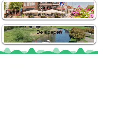
Contact
De sloepen
Locaties
De uilenburg
Woudsend
De Wetterspetter
Klein Vink
Joure
Terherne
De Alde Feanen
Informatie
Veel gestelde vragen
Huurvoorwaarden