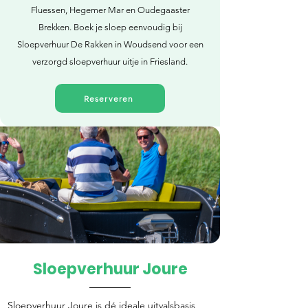
Fluessen, Hegemer Mar en Oudegaaster
Brekken. Boek je sloep eenvoudig bij
Sloepverhuur De Rakken in Woudsend voor een
verzorgd sloepverhuur uitje in Friesland.
Reserveren
Sloepverhuur Joure
Direct reserveren
Sloepverhuur Joure is dé ideale uitvalsbasis