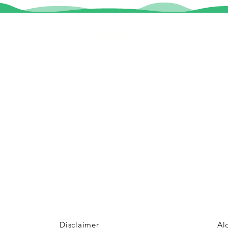
Informatie
Veel gestelde vragen
Huurvoorwaarden
ter
Inspiratie foto's & Videos
Nieuwe locaties gezocht
n
Disclaimer
Al