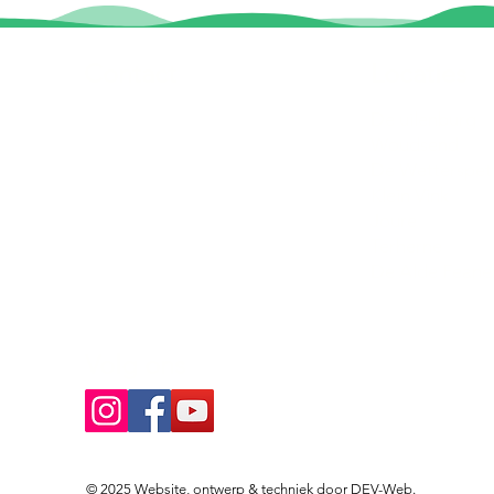
Contact
Locaties
Sloeptehuur.nl
De uilenburg
Woudsend
info@sloeptehuur.nl
De Wetterspet
Klein Vink
Whatsapp
Joure
Terherne
Contactformulier
De Alde Feane
Volg ons
© 2025 Website, ontwerp & techniek door
DEV-Web
.