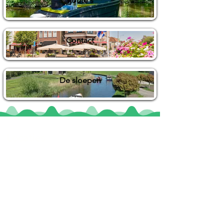
Route's
Contact
De sloepen
Locaties
De uilenburg
Woudsend
De Wetterspetter
Klein Vink
Joure
Terherne
De Alde Feanen