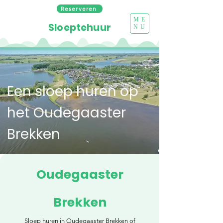
Reserveren
ME
Sloeptehuur
NU
Een sloep huren op
het Oudegaaster
Brekken
Oudegaaster
Brekken
Sloep huren in Oudegaaster Brekken of