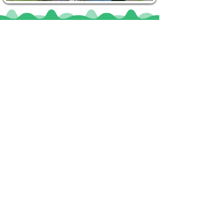
Locaties
De uilenburg
Woudsend
De Wetterspetter
Klein Vink
Joure
Terherne
De Alde Feanen
Informatie
Veel gestelde vragen
Huurvoorwaarden
Inspiratie foto's & Videos
Nieuwe locaties gezocht
Blogs
Sloepverhuur Friesland
Route Joure