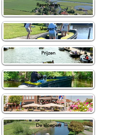
Reserveren
Vragen?
Prijzen
Route's
Contact
De sloepen