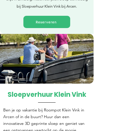
bij Sloepverhuur Klein Vink bij Arcen.
Reserveren
Sloepverhuur Klein Vink
Direct reserveren
Ben je op vakantie bij Roompot Klein Vink in
Arcen of in de buurt? Huur dan een
innovatieve 3D geprinte sloep en geniet van
een ontspannen vaartocht op de mooie