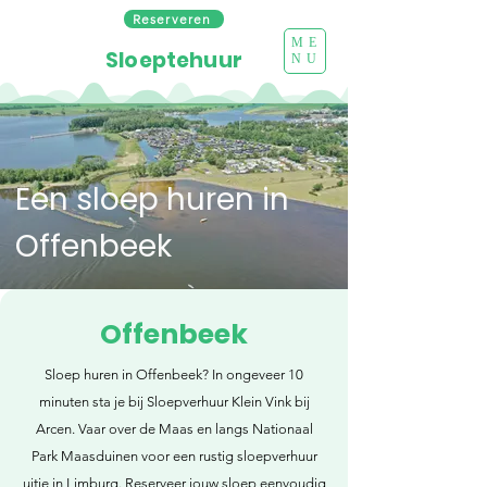
Reserveren
ME
Sloeptehuur
NU
Een sloep huren in
Offenbeek
Offenbeek
Sloep huren in Offenbeek? In ongeveer 10
minuten sta je bij Sloepverhuur Klein Vink bij
Arcen. Vaar over de Maas en langs Nationaal
Park Maasduinen voor een rustig sloepverhuur
uitje in Limburg. Reserveer jouw sloep eenvoudig