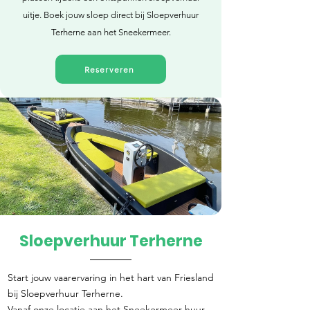
uitje. Boek jouw sloep direct bij Sloepverhuur
Terherne aan het Sneekermeer.
Reserveren
Sloepverhuur Terherne
Direct reserveren
Start jouw vaarervaring in het hart van Friesland
bij Sloepverhuur Terherne.
Vanaf onze locatie aan het Sneekermeer huur