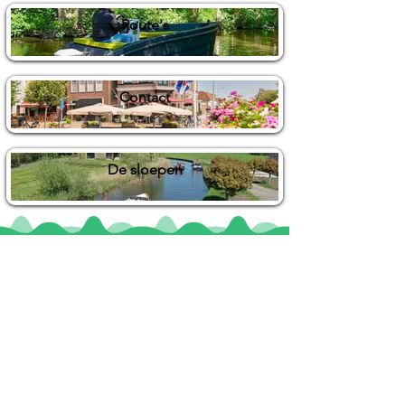
Route's
Contact
De sloepen
Locaties
De uilenburg
Woudsend
De Wetterspetter
Klein Vink
Joure
Terherne
De Alde Feanen