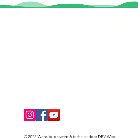
Contact
Locaties
Sloeptehuur.nl
De uilenburg
Woudsend
info@sloeptehuur.nl
De Wetterspet
Klein Vink
Whatsapp
Joure
Terherne
Contactformulier
De Alde Feane
Volg ons
© 2025 Website, ontwerp & techniek door
DEV-Web
.