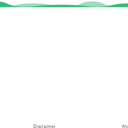
Informatie
Veel gestelde vragen
Huurvoorwaarden
ter
Inspiratie foto's & Videos
Nieuwe locaties gezocht
n
Disclaimer
Al