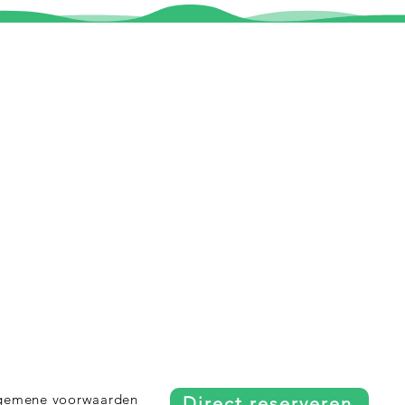
Blogs
Partners
Sloepverhuur Friesland
De uilenburg
Route Joure
Hotel Joure
Route Woudsend
De wetterspetter
Route Sneek
De Rakken
Route Hommerts
LAC Food & Drinks
Klein Vink
IMPACD Boats
gemene voorwaarden
Direct reserveren