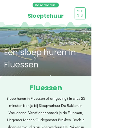
Reserveren
ME
Sloeptehuur
NU
Een sloep huren in
Fluessen
Fluessen
Sloep huren in Fluessen of omgeving? In circa 25
minuten ben je bij Sloepverhuur De Rakken in
Woudsend. Vanaf daar ontdek je de Fluessen,
Hegemer Mar en Oudegaaster Brekken. Boek je
sloep eenvoudig bij Sloepverhuur De Rakken in