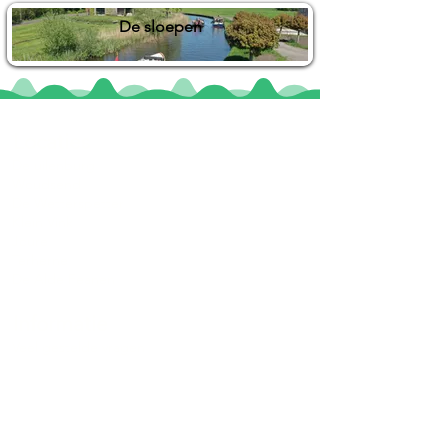
De sloepen
Locaties
De uilenburg
Woudsend
De Wetterspetter
Klein Vink
Joure
Terherne
De Alde Feanen
Informatie
Veel gestelde vragen
Huurvoorwaarden
Inspiratie foto's & Videos
Nieuwe locaties gezocht