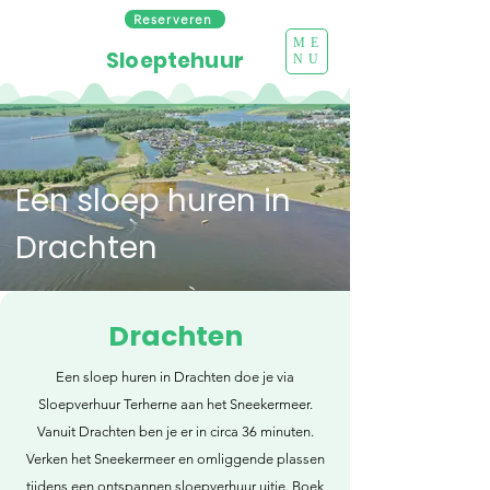
Reserveren
ME
Sloeptehuur
NU
Een sloep huren in
Drachten
Drachten
Een sloep huren in Drachten doe je via
Sloepverhuur Terherne aan het Sneekermeer.
Vanuit Drachten ben je er in circa 36 minuten.
Verken het Sneekermeer en omliggende plassen
tijdens een ontspannen sloepverhuur uitje. Boek