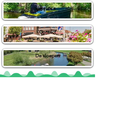
Route's
Contact
De sloepen
Locaties
De uilenburg
Woudsend
De Wetterspetter
Klein Vink
Joure
Terherne
De Alde Feanen