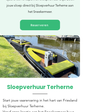
jouw sloep direct bij Sloepverhuur Terherne aan
het Sneekermeer.
Reserveren
Sloepverhuur Terherne
Direct reserveren
Start jouw vaarervaring in het hart van Friesland
bij Sloepverhuur Terherne.
Vanaf onze locatie aan het Sneekermeer huur