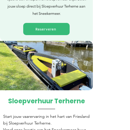
jouw sloep direct bij Sloepverhuur Terherne aan
het Sneekermeer.
Reserveren
Sloepverhuur Terherne
Direct reserveren
Start jouw vaarervaring in het hart van Friesland
bij Sloepverhuur Terherne.
Vanaf onze locatie aan het Sneekermeer huur