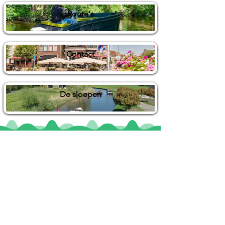
Route's
Contact
De sloepen
Locaties
De uilenburg
Woudsend
De Wetterspetter
Klein Vink
Joure
Terherne
De Alde Feanen