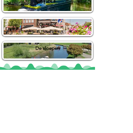
Route's
Contact
De sloepen
Locaties
De uilenburg
Woudsend
De Wetterspetter
Klein Vink
Joure
Terherne
De Alde Feanen