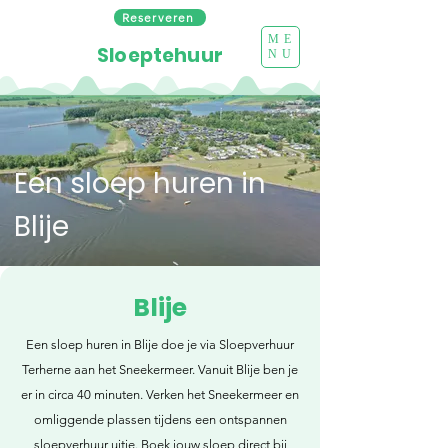
Reserveren
ME
Sloeptehuur
NU
Een sloep huren in
Blije
Blije
Een sloep huren in Blije doe je via Sloepverhuur
Terherne aan het Sneekermeer. Vanuit Blije ben je
er in circa 40 minuten. Verken het Sneekermeer en
omliggende plassen tijdens een ontspannen
sloepverhuur uitje. Boek jouw sloep direct bij