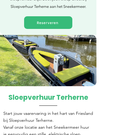
Sloepverhuur Terherne aan het Sneekermeer.
Reserveren
Sloepverhuur Terherne
Direct reserveren
Start jouw vaarervaring in het hart van Friesland
bij Sloepverhuur Terherne.
Vanaf onze locatie aan het Sneekermeer huur
je eenvoudig een stille, elektrische sloep.