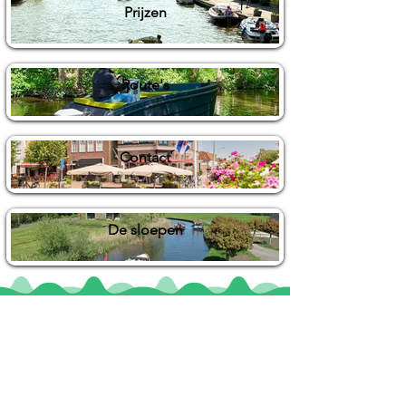
Prijzen
Route's
Contact
De sloepen
Locaties
De uilenburg
Woudsend
De Wetterspetter