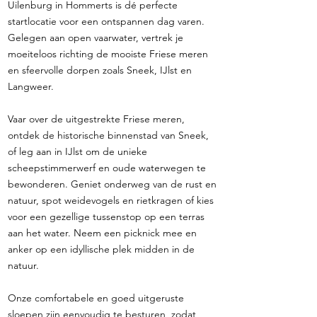
Uilenburg in Hommerts is dé perfecte
startlocatie voor een ontspannen dag varen.
Gelegen aan open vaarwater, vertrek je
moeiteloos richting de mooiste Friese meren
en sfeervolle dorpen zoals Sneek, IJlst en
Langweer.
Vaar over de uitgestrekte Friese meren,
ontdek de historische binnenstad van Sneek,
of leg aan in IJlst om de unieke
scheepstimmerwerf en oude waterwegen te
bewonderen. Geniet onderweg van de rust en
natuur, spot weidevogels en rietkragen of kies
voor een gezellige tussenstop op een terras
aan het water. Neem een picknick mee en
anker op een idyllische plek midden in de
natuur.
Onze comfortabele en goed uitgeruste
sloepen zijn eenvoudig te besturen, zodat